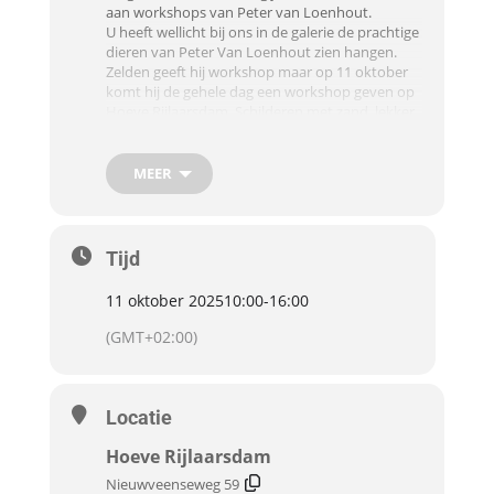
aan workshops van Peter van Loenhout.
U heeft wellicht bij ons in de galerie de prachtige
dieren van Peter Van Loenhout zien hangen.
Zelden geeft hij workshop maar op 11 oktober
komt hij de gehele dag een workshop geven op
Hoeve Rijlaarsdam. Schilderen met zand, lekker
los & vrij.
Ervaring is niet vereist.
MEER
Datum: zaterdag 11 oktober 2025
Prijs: €125,00 per persoon incl. materialen |
koffie – thee & lunch
Duur: Gehele dag op Hoeve Rijlaarsdam
Tijd
Programma:
10:00 ontvangst met koffie thee en iets lekkers
11 oktober 2025
10:00
-
16:00
Uitleg over de workshop
(GMT+02:00)
12:30 lunch inclusief warm item
Vervolg workshop
16:00 afronding
Locatie
Hoeve Rijlaarsdam
Nieuwveenseweg 59